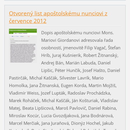
Otvorený list apoštolskému nunciovi z
července 2012
Dopis apoštolskému nunciovi Mons.
Mariovi Giordanovi adresovala řada
osobností, jmenovitě Filip Vagač, Štefan
Hríb, Juraj Kušnierik, Robert Žitnanský,
Andrej Bán, Marián Labuda, Daniel
Lipšic, Péter Hunčík, Josef Hašto, Daniel
Pastirčák, Michal Kaščák, Silvester Lavrík, Mario
Homolka, Jana Žitnanská, Eugen Korda, Martin Mojžiš,
Vladimír Weiss, Jozef Lupták, Radoslav Prochádzka,
Marek Roháček, Michal Kaščák, Ján Košturiak, Vladislav
Matej, Beata Lipšicová, Maroš Pavlovič, Daniel Rabina,
Miroslav Kocúr, Lucia Gvozdjaková, Jana Bodnárová,
Marcel Merčiak, Jana Juraňová, Dionýz Hochel, Jakub