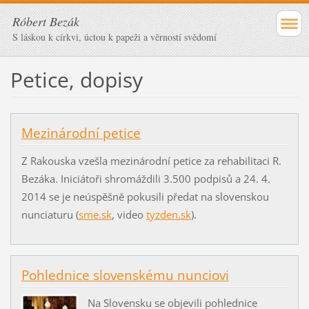
Róbert Bezák
S láskou k církvi, úctou k papeži a věrností svědomí
Petice, dopisy
Mezinárodní petice
Z Rakouska vzešla mezinárodní petice za rehabilitaci R.
Bezáka. Iniciátoři shromáždili 3.500 podpisů a 24. 4.
2014 se je neúspěšně pokusili předat na slovenskou
nunciaturu (
sme.sk
, video
tyzden.sk
).
Pohlednice slovenskému nunciovi
Na Slovensku se objevili pohlednice