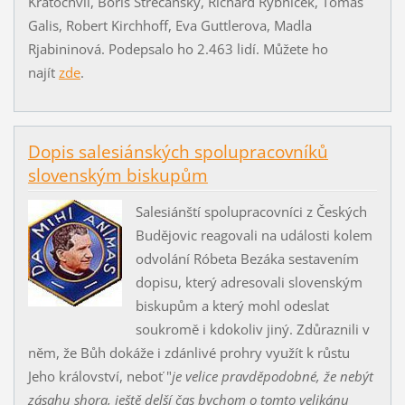
Kratochvíl, Boris Strečanský, Richard Rybniček, Tomaš
Galis, Robert Kirchhoff, Eva Guttlerova, Madla
Rjabininová. Podepsalo ho 2.463 lidí. Můžete ho
najít
zde
.
Dopis salesiánských spolupracovníků
slovenským biskupům
Salesiánští spolupracovníci z Českých
Budějovic reagovali na události kolem
odvolání Róbeta Bezáka sestavením
dopisu, který adresovali slovenským
biskupům a který mohl odeslat
soukromě i kdokoliv jiný. Zdůraznili v
něm, že Bůh dokáže i zdánlivé prohry využít k růstu
Jeho království, neboť "
je velice pravděpodobné, že nebýt
zásahu shora, ještě delší čas bychom o tomto velikánu