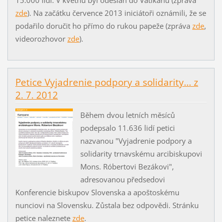
zde
). Na začátku července 2013 iniciátoři oznámili, že se
podařilo doručit ho přímo do rukou papeže (zpráva
zde
,
videorozhovor
zde
).
Petice Vyjadrenie podpory a solidarity... z
2. 7. 2012
Během dvou letních měsíců
podepsalo 11.636 lidí petici
nazvanou "Vyjadrenie podpory a
solidarity trnavskému arcibiskupovi
Mons. Róbertovi Bezákovi",
adresovanou předsedovi
Konferencie biskupov Slovenska a apoštoskému
nunciovi na Slovensku. Zůstala bez odpovědi. Stránku
petice naleznete
zde
.