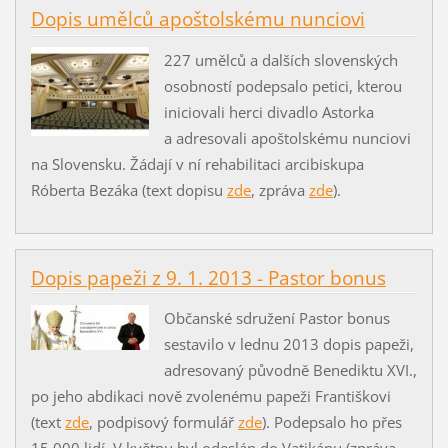
Dopis umělců apoštolskému nunciovi
227 umělců a dalších slovenských
osobností podepsalo petici, kterou
iniciovali herci divadlo Astorka
a adresovali apoštolskému nunciovi
na Slovensku. Žádají v ní rehabilitaci arcibiskupa
Róberta Bezáka (text dopisu
zde
, zpráva
zde
).
Dopis papeži z 9. 1. 2013 - Pastor bonus
Občanské sdružení Pastor bonus
sestavilo v lednu 2013 dopis papeži,
adresovaný původně Benediktu XVI.,
po jeho abdikaci nově zvolenému papeži Františkovi
(text
zde
, podpisový formulář
zde
). Podepsalo ho přes
15.000 lidí. V květnu byl odeslán do Vatikánu (zpráva