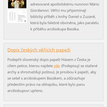
adresované apoštolskému nunciovi Mário
Giordanovi. Věřící mu připomínají
biblický příběh z knihy Daniel o Zuzaně,
která byla falešně obviněna, jako paralelu
k příběhu arcibiskupa Bezáka.
Dopis českých věřících papeži
Podepřít slovenský dopis papeži hlasem z Česka je
cílem petice, kterou najdete
zde
. (Podepisují se stažené
archy a shromažďují
poštou). Je prosbou k papeži, aby
se sešel s arcibiskupem Bezákem, a zdůrazňuje
především právo na obhajobu, které bylo panu
arcibiskupovi upřeno.