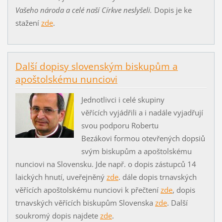
Vašeho národa a celé naší Církve neslyšeli.
Dopis je ke
stažení
zde
.
Další dopisy slovenským biskupům a
apoštolskému nunciovi
Jednotlivci i celé skupiny
věřících vyjádřili a i nadále vyjadřují
svou podporu Robertu
Bezákovi formou otevřených dopsiů
svým biskupům a apoštolskému
nunciovi na Slovensku. Jde např. o dopis zástupců 14
laických hnutí, uveřejněný
zde
. dále dopis trnavských
věřících apoštolskému nunciovi k přečtení
zde
, dopis
trnavských věřících biskupům Slovenska
zde
. Další
soukromý dopis najdete
zde
.