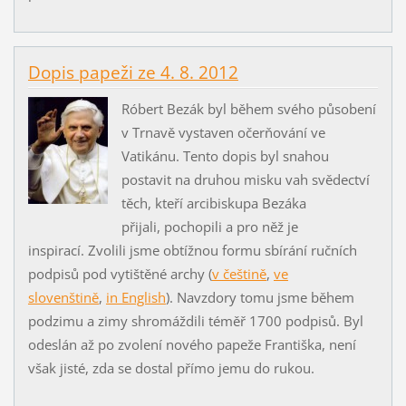
Dopis papeži ze 4. 8. 2012
Róbert Bezák byl během svého působení
v Trnavě vystaven očerňování ve
Vatikánu. Tento dopis byl snahou
postavit na druhou misku vah svědectví
těch, kteří arcibiskupa Bezáka
přijali, pochopili a pro něž je
inspirací.
Zvolili jsme obtížnou formu sbírání ručních
podpisů pod vytištěné archy (
v
češtině
,
ve
slovenštině
,
in English
). Navzdory tomu jsme během
podzimu a zimy shromáždili téměř 1700 podpisů. Byl
odeslán až po zvolení nového papeže Františka, není
však jisté, zda se dostal přímo jemu do rukou.