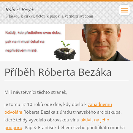
Róbert Bezák
S láskou k církvi, úctou k papeži a věrností svědomí
Příběh Róberta Bezáka
Milí návštěvníci těchto stránek,
je tomu již 10 roků ode dne, kdy došlo k
záhadnému
odvolání
Róberta Bezáka z úřadu trnavského arcibiskupa,
které tehdy vyvolalo obrovskou vlnu
aktivit na jeho
podporu
. Papež František během svého pontifikátu mnoha