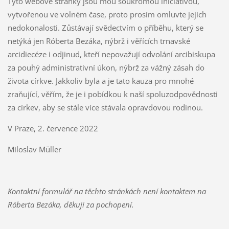
Tyto webové stránky jsou mou soukromou iniciativou,
vytvořenou ve volném čase, proto prosím omluvte jejich
nedokonalosti. Zůstávají svědectvím o příběhu, který se
netýká jen Róberta Bezáka, nýbrž i věřících trnavské
arcidiecéze i odjinud, kteří nepovažují odvolání arcibiskupa
za pouhý administrativní úkon, nýbrž za vážný zásah do
života církve. Jakkoliv byla a je tato kauza pro mnohé
zraňující, věřím, že je i pobídkou k naší spoluzodpovědnosti
za církev, aby se stále více stávala opravdovou rodinou.
V Praze, 2. července 2022
Miloslav Müller
Kontaktní formulář na těchto stránkách není kontaktem na
Róberta Bezáka, děkuji za pochopení.