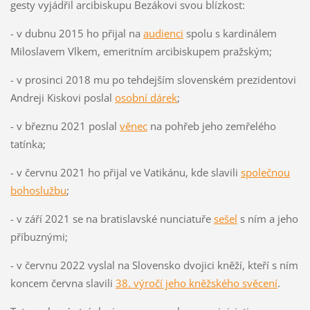
gesty vyjádřil arcibiskupu Bezákovi svou blízkost:
- v dubnu 2015 ho přijal na
audienci
spolu s kardinálem
Miloslavem Vlkem, emeritním arcibiskupem pražským;
- v prosinci 2018 mu po tehdejším slovenském prezidentovi
Andreji Kiskovi poslal
osobní dárek
;
- v březnu 2021 poslal
věnec
na pohřeb jeho zemřelého
tatínka;
- v červnu 2021 ho přijal ve Vatikánu, kde slavili
společnou
bohoslužbu
;
- v září 2021 se na bratislavské nunciatuře
sešel
s ním a jeho
příbuznými;
- v červnu 2022 vyslal na Slovensko dvojici kněží, kteří s ním
koncem června slavili
38. výročí jeho kněžského svěcení
.