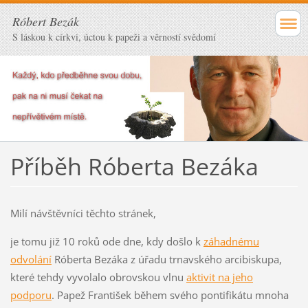
Róbert Bezák
S láskou k církvi, úctou k papeži a věrností svědomí
Příběh Róberta Bezáka
Milí návštěvníci těchto stránek,
je tomu již 10 roků ode dne, kdy došlo k
záhadnému
odvolání
Róberta Bezáka z úřadu trnavského arcibiskupa,
které tehdy vyvolalo obrovskou vlnu
aktivit na jeho
podporu
. Papež František během svého pontifikátu mnoha