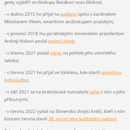
gesty vyjádřil arcibiskupu Bezákovi svou blízkost:
- v dubnu 2015 ho přijal na
audienci
spolu s kardinálem
Miloslavem Vlkem, emeritním arcibiskupem pražským;
- v prosinci 2018 mu po tehdejším slovenském prezidentovi
Andreji Kiskovi poslal
osobní dárek
;
- v březnu 2021 poslal
věnec
na pohřeb jeho zemřelého
tatínka;
- v červnu 2021 ho přijal ve Vatikánu, kde slavili
společnou
bohoslužbu
;
- v září 2021 se na bratislavské nunciatuře
sešel
s ním a jeho
příbuznými;
- v červnu 2022 vyslal na Slovensko dvojici kněží, kteří s ním
koncem června slavili
38. výročí jeho kněžského svěcení
.