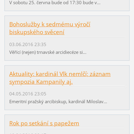
V sobotu 25. června bude od 17:30 bude v...
Bohoslužby k sedmému výročí
biskupského svěcení
03.06.2016 23:35
Věřící (nejen) trnavské arcidiecéze si...
Aktuality: kardinál Vlk nemlčí; záznam
sympozia Kampanily aj.
04.05.2016 23:05
Emeritní pražský arcibiskup, kardinál Miloslav...
Rok po setkání s papežem