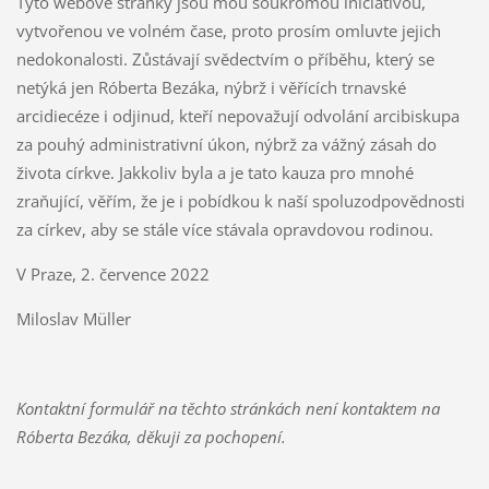
Tyto webové stránky jsou mou soukromou iniciativou,
vytvořenou ve volném čase, proto prosím omluvte jejich
nedokonalosti. Zůstávají svědectvím o příběhu, který se
netýká jen Róberta Bezáka, nýbrž i věřících trnavské
arcidiecéze i odjinud, kteří nepovažují odvolání arcibiskupa
za pouhý administrativní úkon, nýbrž za vážný zásah do
života církve. Jakkoliv byla a je tato kauza pro mnohé
zraňující, věřím, že je i pobídkou k naší spoluzodpovědnosti
za církev, aby se stále více stávala opravdovou rodinou.
V Praze, 2. července 2022
Miloslav Müller
Kontaktní formulář na těchto stránkách není kontaktem na
Róberta Bezáka, děkuji za pochopení.