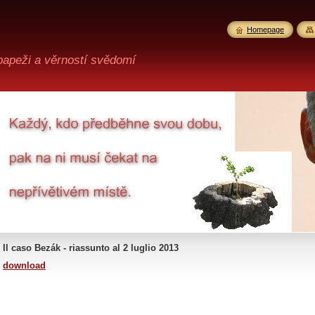
Homepage
 papeži a věrností svědomí
Il caso Bezák -
riassunto al 2 luglio 2013
download