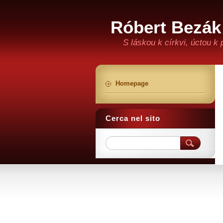
Róbert Bezák
S láskou k církvi, úctou k
Homepage
Cerca nel sito