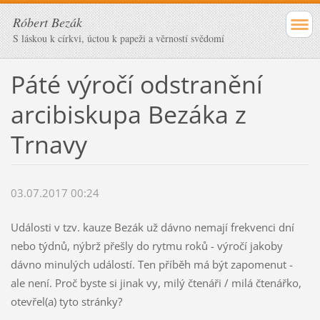
Róbert Bezák
S láskou k církvi, úctou k papeži a věrností svědomí
Páté výročí odstranění
arcibiskupa Bezáka z
Trnavy
03.07.2017 00:24
Události v tzv. kauze Bezák už dávno nemají frekvenci dní
nebo týdnů, nýbrž přešly do rytmu roků - výročí jakoby
dávno minulých událostí. Ten příběh má být zapomenut -
ale není. Proč byste si jinak vy, milý čtenáři / milá čtenářko,
otevřel(a) tyto stránky?