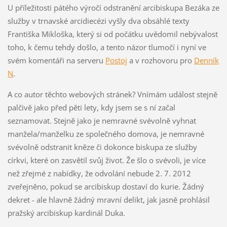
U příležitosti pátého výročí odstranění arcibiskupa Bezáka ze
služby v trnavské arcidiecézi vyšly dva obsáhlé texty
Františka Mikloška, který si od počátku uvědomil nebývalost
toho, k čemu tehdy došlo, a tento názor tlumočí i nyní ve
svém komentáři na serveru
Postoj
a v rozhovoru pro
Denník
N
.
A co autor těchto webových stránek? Vnímám událost stejně
palčivě jako před pěti lety, kdy jsem se s ní začal
seznamovat. Stejně jako je nemravné svévolně vyhnat
manžela/manželku ze společného domova, je nemravné
svévolně odstranit kněze či dokonce biskupa ze služby
církvi, které on zasvětil svůj život. Že šlo o svévoli, je více
než zřejmé z nabídky, že odvolání nebude 2. 7. 2012
zveřejněno, pokud se arcibiskup dostaví do kurie. Žádný
dekret - ale hlavně žádný mravní delikt, jak jasně prohlásil
pražský arcibiskup kardinál Duka.