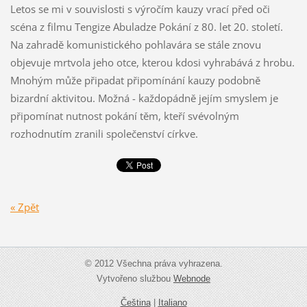
Letos se mi v souvislosti s výročím kauzy vrací před oči
scéna z filmu Tengize Abuladze Pokání z 80. let 20. století.
Na zahradě komunistického pohlavára se stále znovu
objevuje mrtvola jeho otce, kterou kdosi vyhrabává z hrobu.
Mnohým může připadat připomínání kauzy podobně
bizardní aktivitou. Možná - každopádně jejím smyslem je
připomínat nutnost pokání těm, kteří svévolným
rozhodnutím zranili společenství církve.
« Zpět
© 2012 Všechna práva vyhrazena.
Vytvořeno službou
Webnode
Čeština
|
Italiano