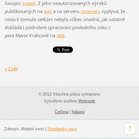
časopis
. Z jeho neautorizovaných výroků
.týždeň
publikovaných
na
a na serveru
vyplývá, že
SME
Christnetu
cesta k tomuto setkání nebyla vůbec snadná, jak ostatně
dokládá i podrobné zpracování posledního roku z
pera Marie Vrabcové na
.
SME
« Zpět
© 2012 Všechna práva vyhrazena.
Vytvořeno službou
Webnode
Čeština
|
Italiano
Zobrazit:
Mobilní verzi
|
Standardní verzi