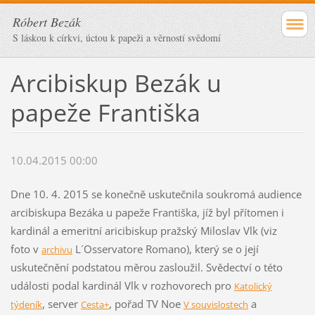
Róbert Bezák
S láskou k církvi, úctou k papeži a věrností svědomí
Arcibiskup Bezák u
papeže Františka
10.04.2015 00:00
Dne 10. 4. 2015 se konečně uskutečnila soukromá audience
arcibiskupa Bezáka u papeže Františka, jíž byl přítomen i
kardinál a emeritní aricibiskup pražský Miloslav Vlk (viz
foto
v
L´Osservatore Romano)
, který se o její
archivu
uskutečnění podstatou měrou zasloužil. Svědectví o této
události podal kardinál Vlk v rozhovorech pro
Katolický
, server
, pořad TV Noe
a
týdeník
Cesta+
V souvislostech