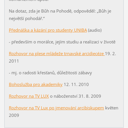
Na dotaz, zda je Bůh na Pohodě, odpověděl: „Bůh je
největší pohodář.“
Přednáška a kázání pro studenty UNIBA
(audio)
- především o morálce, jejím studiu a realizaci v životě
Rozhovor na plese mládeže trnavské arcidiecéze
19. 2.
2011
- mj. o radosti křesťanů, důležitosti zábavy
Bohoslužba pro akademiky
12. 11. 2010
Rozhovor na TV LUX
o náboženství 31. 8. 2009
Rozhovor na TV Lux po jmenování arcibiskupem
květen
2009