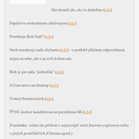
Ako konáš zlo, zlo ťa dobehne (
zde
)
Papežovo rozhodnutie obdivujem (
zde
)
Potrebuje Boh ľudí?
(
zde
)
Sneh nezakryje naše zlyhania (
zde
) - o potřebě přijímat odpovědnost
nejen za sebe, ale i za svět kolem nás.
Boh je pre mňa "pohoďák" (
zde
)
O čom sníva arcibiskup (
zde
)
O moci bezmocných
(
zde
)
Proč
)
nechce kandidovat na prezidenta SR
(
zde
Poznámka: videa lze přehrát v nejnovější verzi Internet exploreru nebo
v jiných prohlížečích (Chrome apod.)