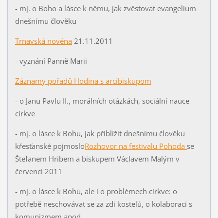
- mj. o Boho a lásce k němu, jak zvěstovat evangelium
dnešnímu člověku
Trnavská novéna
21.11.2011
- vyznání Panně Marii
Záznamy pořadů Hodina s arcibiskupom
- o Janu Pavlu II., morálních otázkách, sociální nauce
církve
- mj. o lásce k Bohu, jak přiblížit dnešnímu člověku
křesťanské pojmoslo
Rozhovor na festivalu Pohoda
se
Štefanem Hribem a biskupem Václavem Malým v
červenci 2011
- mj. o lásce k Bohu, ale i o problémech církve: o
potřebě neschovávat se za zdi kostelů, o kolaboraci s
komunizmem apod.