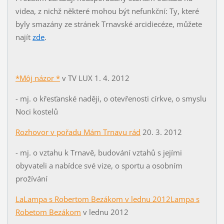
videa, z nichž některé mohou být nefunkční: Ty, které
byly smazány ze stránek Trnavské arcidiecéze, můžete
najít
zde
.
*Môj názor *
v TV LUX 1. 4. 2012
- mj. o křesťanské naději, o otevřenosti církve, o smyslu
Noci kostelů
Rozhovor v pořadu Mám Trnavu rád
20. 3. 2012
- mj. o vztahu k Trnavě, budování vztahů s jejími
obyvateli a nabídce své vize, o sportu a osobním
prožívání
La
Lampa s Robertom Bezákom v lednu 2012
Lampa s
Robetom Bezákom
v lednu 2012