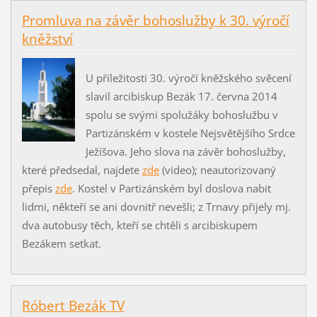
Promluva na závěr bohoslužby k 30. výročí
kněžství
U příležitosti 30. výročí kněžského svěcení
slavil arcibiskup Bezák 17. června 2014
spolu se svými spolužáky bohoslužbu v
Partizánském v kostele Nejsvětějšího Srdce
Ježíšova. Jeho slova na závěr bohoslužby,
které předsedal, najdete
zde
(video); neautorizovaný
přepis
zde
. Kostel v Partizánském byl doslova nabit
lidmi, někteří se ani dovnitř nevešli; z Trnavy přijely mj.
dva autobusy těch, kteří se chtěli s arcibiskupem
Bezákem setkat.
Róbert Bezák TV