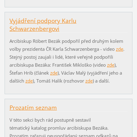
Vyjádření podpory Karlu
Schwarzenbergovi
Arcibiskup Róbert Bezák podpořil před druhým kolem
volby prezidenta ČR Karla Schwarzenberga - video
zde
.
Stejný postoj zaujali i lidé, které veřejně podpořili
arcibiskupa Bezáka: František Mikloško (video
zde
),
Štefan Hrib (článek
zde
), Václav Malý (vyjádření jeho a
dalších
zde
), Tomáš Halík (rozhovor
zde
) a další.
Prozatím seznam
V této sekci bych rád postupně sestavil
tématický katalog promluv arcibiskupa Bezáka.
Prozatím zařazuji neuspořádaný seznam odkazů na