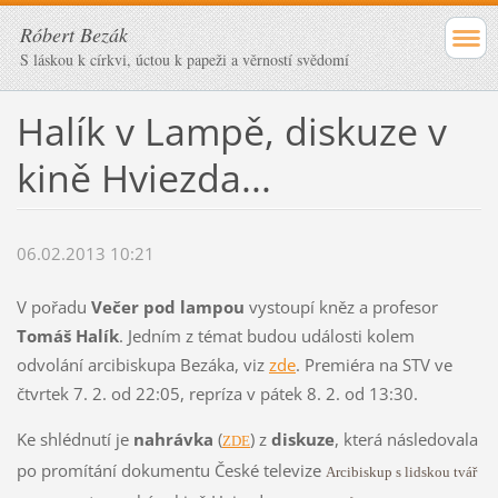
Róbert Bezák
S láskou k církvi, úctou k papeži a věrností svědomí
Halík v Lampě, diskuze v
kině Hviezda...
06.02.2013 10:21
V pořadu
Večer pod lampou
vystoupí kněz a profesor
Tomáš Halík
. Jedním z témat budou události kolem
odvolání arcibiskupa Bezáka, viz
zde
. Premiéra na STV ve
čtvrtek 7. 2. od 22:05, repríza v pátek 8. 2. od 13:30.
Ke shlédnutí je
nahrávka
(
) z
diskuze
, která následovala
ZDE
po promítání dokumentu České televize
Arcibiskup s lidskou tvář