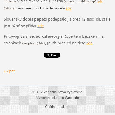
v trnavském kině Hviezda
30. ledna
(zpráva o průběhu např.
zde
).
Odkazy k
vysílanému dokumentu najdete
zde
.
Slovenský
dopis papeži
podepsalo již přes 12 tisíc lidí, stále
je možné se přidat
zde
.
Přibývají další
videorozhovory
s Róbertem Bezákem na
stránkách
, jejich přehled najdete
zde
.
časopisu .týždeň
« Zpět
© 2012 Všechna práva vyhrazena.
Vytvořeno službou
Webnode
Čeština
|
Italiano