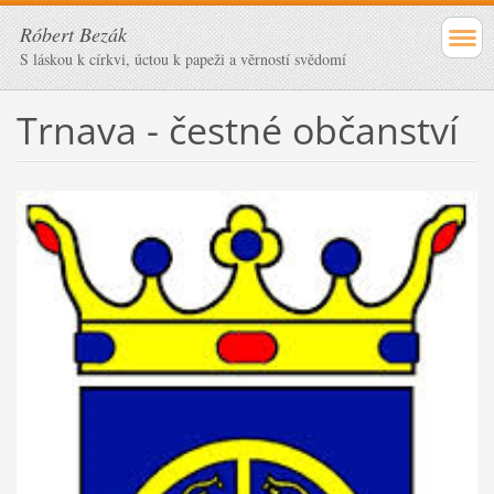
Róbert Bezák
S láskou k církvi, úctou k papeži a věrností svědomí
Trnava - čestné občanství