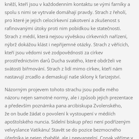
kněží, kteří jsou v každodenním kontaktu se vými farníky a
spolu s nimi se vytrvale domáhají pravdy. Strach z řeholí,
pro které je jejich celocírkevní zakotvení a zkušenost s
rafinovanými útoky proti nim pobídkou ke statečnosti.
Strach z médií, která nejsou vývěskou církevních nařízení,
nýbrž dokážou klást i nepřijemné otázky. Strach z věřících,
kteří jsou vědomi své zodpovědnosti za církev
prostřednictvím darů Ducha svatého, které obdrželi ve
svátosti biřmování. Strach z lidí mimo církev, kteří nám
nastavují zrcadlo a demaskují naše sklony k farizejství.
Názorným projevem tohoto strachu jsou podle mého
názoru nejen samotné normy, ale i způsob jejich prezentace
a především poznámka pana arcibiskupa Zvolenského,
že on bude žádat o povolení k vystoupení v médiích
apoštolského nuncia. Sídelní biskup přeci není podřízeným
velvyslance Vatikánu! Stavět se do pozice bezmocného
úředníka je nejen zbabělé, ale i neevangelní. Copak věříme v