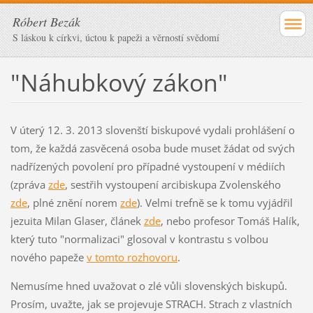
Róbert Bezák
S láskou k církvi, úctou k papeži a věrností svědomí
"Náhubkový zákon"
V úterý 12. 3. 2013 slovenští biskupové vydali prohlášení o
tom, že každá zasvěcená osoba bude muset žádat od svých
nadřízených povolení pro případné vystoupení v médiích
(zpráva
zde
, sestřih vystoupení arcibiskupa Zvolenského
zde
, plné znění norem
zde
). Velmi trefně se k tomu vyjádřil
jezuita Milan Glaser, článek
zde
, nebo profesor Tomáš Halík,
který tuto "normalizaci" glosoval v kontrastu s volbou
nového papeže
v tomto rozhovoru
.
Nemusíme hned uvažovat o zlé vůli slovenských biskupů.
Prosím, uvažte, jak se projevuje STRACH. Strach z vlastních