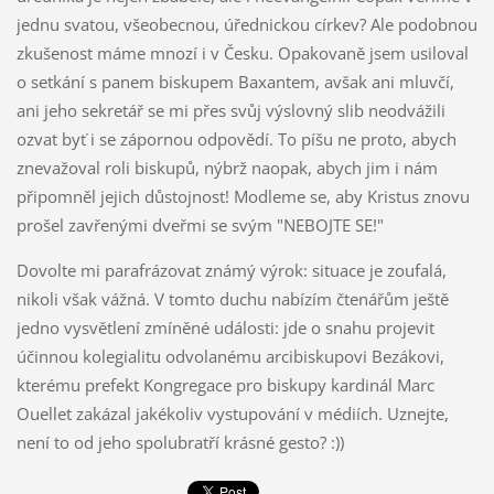
jednu svatou, všeobecnou, úřednickou církev? Ale podobnou
zkušenost máme mnozí i v Česku. Opakovaně jsem usiloval
o setkání s panem biskupem Baxantem, avšak ani mluvčí,
ani jeho sekretář se mi přes svůj výslovný slib neodvážili
ozvat byť i se zápornou odpovědí. To píšu ne proto, abych
znevažoval roli biskupů, nýbrž naopak, abych jim i nám
připomněl jejich důstojnost! Modleme se, aby Kristus znovu
prošel zavřenými dveřmi se svým "NEBOJTE SE!"
Dovolte mi parafrázovat známý výrok: situace je zoufalá,
nikoli však vážná. V tomto duchu nabízím čtenářům ještě
jedno vysvětlení zmíněné události: jde o snahu projevit
účinnou kolegialitu odvolanému arcibiskupovi Bezákovi,
kterému prefekt Kongregace pro biskupy kardinál Marc
Ouellet zakázal jakékoliv vystupování v médiích. Uznejte,
není to od jeho spolubratří krásné gesto? :))