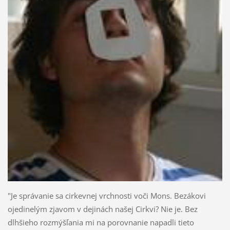
"Je správanie sa cirkevnej vrchnosti voči Mons. Bezákovi
ojedinelým zjavom v dejinách našej Cirkvi? Nie je. Bez
dlhšieho rozmýšľania mi na porovnanie napadli tieto