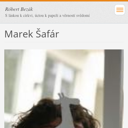
Róbert Bezák
S láskou k církvi, úctou k papeži a věrností svědomí
Marek Šafár