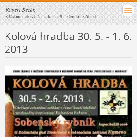
Róbert Bezák
S láskou k církvi, úctou k papeži a věrností svědomí
Kolová hradba 30. 5. - 1. 6.
2013