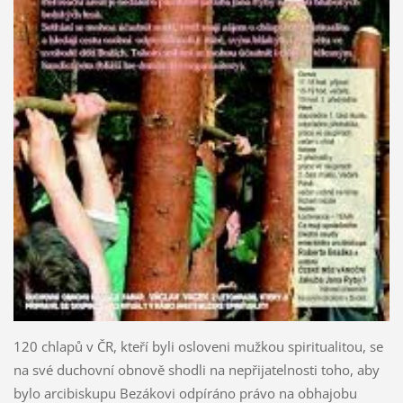
120 chlapů v ČR, kteří byli osloveni mužkou spiritualitou, se
na své duchovní obnově shodli na nepřijatelnosti toho, aby
bylo arcibiskupu Bezákovi odpíráno právo na obhajobu