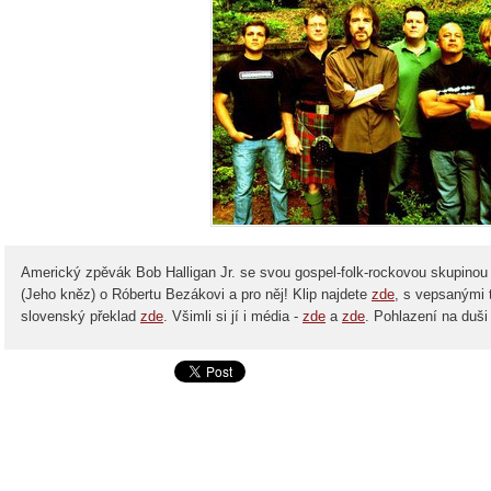
Americký zpěvák Bob Halligan Jr. se svou gospel-folk-rockovou skupinou Ce
(Jeho kněz)
o Róbertu Bezákovi a pro něj! Klip najdete
zde
, s vepsanými 
slovenský překlad
zde
. Všimli si jí i média -
zde
a
zde
. Pohlazení na duši