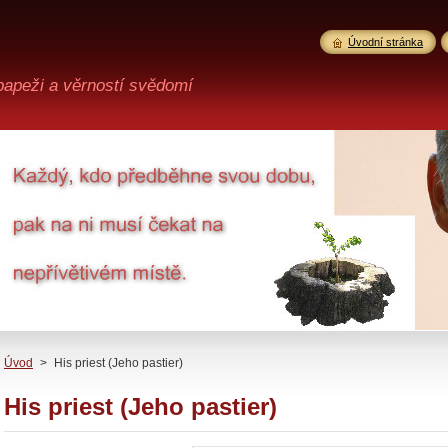
Úvodní stránka
 papeži a věrností svědomí
Úvod
>
His priest (Jeho pastier)
His priest (Jeho pastier)