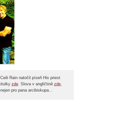
ili Rain natočil píseň His priest
titulky
zde
. Slova v angličtině
zde
,
 nejen pro pana arcibiskupa...