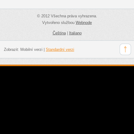
© 2012 Všechna práva vyhrazena.
Vytvořeno službou
Webnode
Čeština
|
Italiano
Zobrazit:
Mobilní verzi
|
Standardní verzi