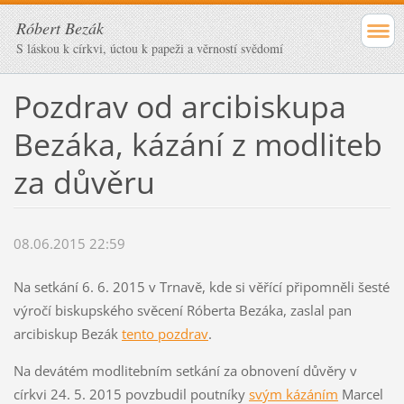
Róbert Bezák
S láskou k církvi, úctou k papeži a věrností svědomí
Pozdrav od arcibiskupa
Bezáka, kázání z modliteb
za důvěru
08.06.2015 22:59
Na setkání 6. 6. 2015 v Trnavě, kde si věřící připomněli šesté
výročí biskupského svěcení Róberta Bezáka, zaslal pan
arcibiskup Bezák
tento pozdrav
.
Na devátém modlitebním setkání za obnovení důvěry v
církvi 24. 5. 2015 povzbudil poutníky
svým kázáním
Marcel