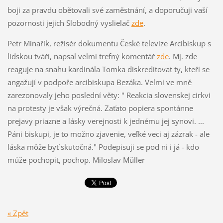
boji za pravdu obětovali své zaměstnání, a doporučuji vaší
pozornosti jejich Slobodný vyslielač
zde
.
Petr Minařík, režisér dokumentu České televize Arcibiskup s
lidskou tváří, napsal velmi trefný komentář
zde
. Mj. zde
reaguje na snahu kardinála Tomka diskreditovat ty, kteří se
angažují v podpoře arcibiskupa Bezáka. Velmi ve mně
zarezonovaly jeho poslední věty: " Reakcia slovenskej cirkvi
na protesty je však výrečná. Zaťato popiera spontánne
prejavy priazne a lásky verejnosti k jednému jej synovi. ...
Páni biskupi, je to možno zjavenie, veľké veci aj zázrak - ale
láska môže byť skutočná." Podepisuji se pod ni i já - kdo
může pochopit, pochop. Miloslav Müller
« Zpět