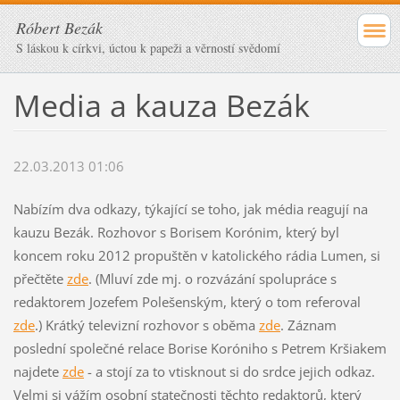
Róbert Bezák
S láskou k církvi, úctou k papeži a věrností svědomí
Media a kauza Bezák
22.03.2013 01:06
Nabízím dva odkazy, týkající se toho, jak média reagují na
kauzu Bezák. Rozhovor s Borisem Korónim, který byl
koncem roku 2012 propuštěn v katolického rádia Lumen, si
přečtěte
zde
. (Mluví zde mj. o rozvázání spolupráce s
redaktorem Jozefem Polešenským, který o tom referoval
zde
.) Krátký televizní rozhovor s oběma
zde
. Záznam
poslední společné relace Borise Koróniho s Petrem Kršiakem
najdete
zde
- a stojí za to vtisknout si do srdce jejich odkaz.
Velmi si vážím osobní statečnosti těchto redaktorů, který