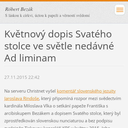
Róbert Bezák
S láskou k církvi, úctou k papeži a věrností svědomí
Květnový dopis Svatého
stolce ve světle nedávné
Ad liminam
27.11.2015 22:42
Na serveru Christnet vyšel
komentář slovenského jezuity
Jaroslava Rindoše
, který připomíná rozpor mezi svědectvím
kardinála Miloslava Vlka o setkání papeže Františka s
arcibiskupem Bezákem a dopisem Svatého stolce, který byl
zprostředkován slovenskou nunciaturou a bez podpisu