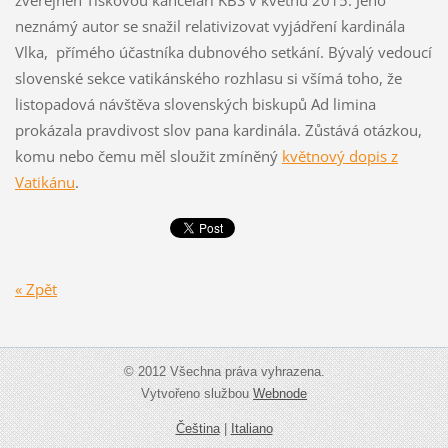
zveřejněn Tiskovou kanceláří KBS v květnu 2015. Jeho
neznámý autor se snažil relativizovat vyjádření kardinála
Vlka, přímého účastníka dubnového setkání. Bývalý vedoucí
slovenské sekce vatikánského rozhlasu si všímá toho, že
listopadová návštěva slovenských biskupů Ad limina
prokázala pravdivost slov pana kardinála. Zůstává otázkou,
komu nebo čemu měl sloužit zmíněný
květnový dopis z
Vatikánu
.
« Zpět
© 2012 Všechna práva vyhrazena.
Vytvořeno službou
Webnode
Čeština
|
Italiano