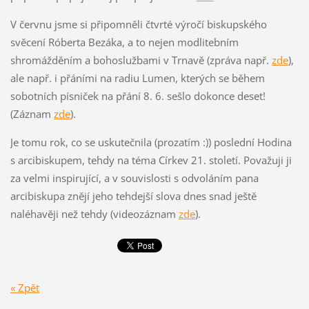
V červnu jsme si připomněli čtvrté výročí biskupského
svěcení Róberta Bezáka, a to nejen modlitebním
shromážděním a bohoslužbami v Trnavě (zpráva např.
zde
),
ale např. i přáními na radiu Lumen, kterých se během
sobotních písniček na přání 8. 6. sešlo dokonce deset!
(Záznam
zde
).
Je tomu rok, co se uskutečnila (prozatím :)) poslední Hodina
s arcibiskupem, tehdy na téma Církev 21. století. Považuji ji
za velmi inspirující, a v souvislosti s odvoláním pana
arcibiskupa znějí jeho tehdejší slova dnes snad ještě
naléhavěji než tehdy (videozáznam
zde
).
« Zpět