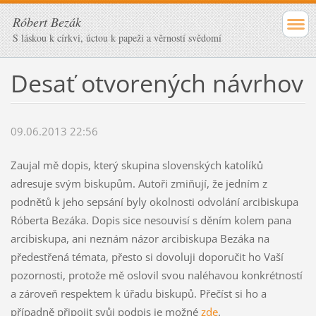
Róbert Bezák
S láskou k církvi, úctou k papeži a věrností svědomí
Desať otvorených návrhov
09.06.2013 22:56
Zaujal mě dopis, který skupina slovenských katolíků
adresuje svým biskupům. Autoři zmiňují, že jedním z
podnětů k jeho sepsání byly okolnosti odvolání arcibiskupa
Róberta Bezáka. Dopis sice nesouvisí s děním kolem pana
arcibiskupa, ani neznám názor arcibiskupa Bezáka na
předestřená témata, přesto si dovoluji doporučit ho Vaší
pozornosti, protože mě oslovil svou naléhavou konkrétností
a zároveň respektem k úřadu biskupů. Přečíst si ho a
případně připojit svůj podpis je možné
zde
.