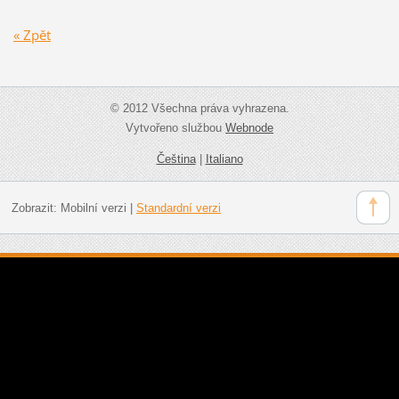
« Zpět
© 2012 Všechna práva vyhrazena.
Vytvořeno službou
Webnode
Čeština
|
Italiano
Zobrazit:
Mobilní verzi
|
Standardní verzi