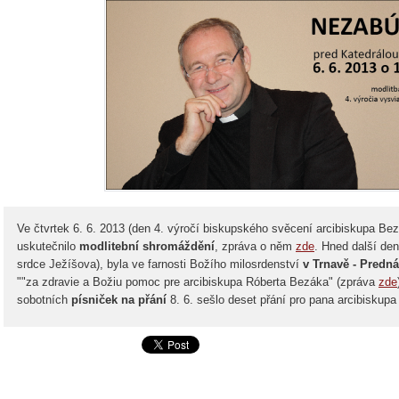
Ve čtvrtek 6. 6. 2013 (den 4. výročí biskupského svěcení arcibiskupa Be
uskutečnilo
modlitební shromáždění
, zpráva o něm
zde
. Hned další den
srdce Ježíšova), byla ve farnosti Božího milosrdenství
v Trnavě - Predn
""za zdravie a Božiu pomoc pre arcibiskupa Róberta Bezáka" (zpráva
zde
sobotních
písniček na přání
8. 6. sešlo deset přání pro pana arcibisku