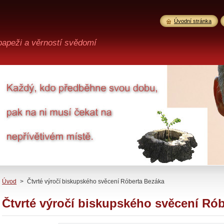
Úvodní stránka
 papeži a věrností svědomí
Úvod
>
Čtvrté výročí biskupského svěcení Róberta Bezáka
Čtvrté výročí biskupského svěcení Ró