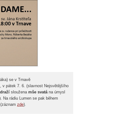
záka) se v Trnavě
, v pátek 7. 6. (slavnost Nejsvětějšího
ádraží
sloužena
mše svatá
na úmysl
). Na rádiu Lumen se pak během
pa (záznam
zde
).