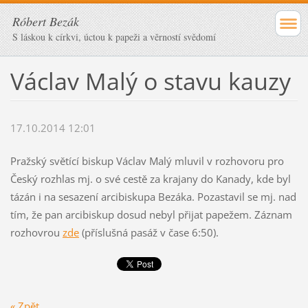
Róbert Bezák
S láskou k církvi, úctou k papeži a věrností svědomí
Václav Malý o stavu kauzy
17.10.2014 12:01
Pražský světící biskup Václav Malý mluvil v rozhovoru pro
Český rozhlas mj. o své cestě za krajany do Kanady, kde byl
tázán i na sesazení arcibiskupa Bezáka. Pozastavil se mj. nad
tím, že pan arcibiskup dosud nebyl přijat papežem. Záznam
rozhovrou
zde
(příslušná pasáž v čase 6:50).
« Zpět