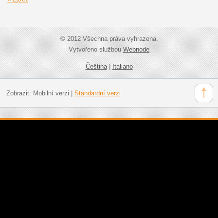
© 2012 Všechna práva vyhrazena.
Vytvořeno službou
Webnode
Čeština
|
Italiano
Zobrazit:
Mobilní verzi
|
Standardní verzi