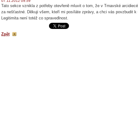
07.11.2012 09:59
Tato sekce vznikla z potřeby otevřeně mluvit o tom, že v Trnavské arcidiec
za nešťastné. Děkuji všem, kteří mi posíláte zprávy, a chci vás povzbudit 
Legitimita není totéž co spravedlnost.
Zpět