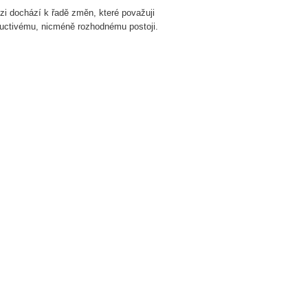
ézi dochází k řadě změn, které považuji
k uctivému, nicméně rozhodnému postoji.