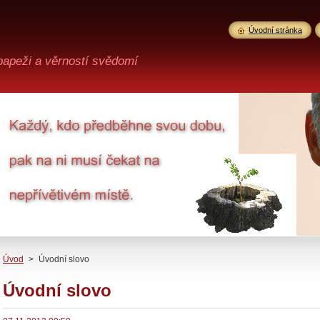
Úvodní stránka
 papeži a věrností svědomí
Úvod
>
Úvodní slovo
Úvodní slovo