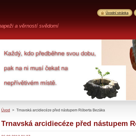
Úvodní stránka
 papeži a věrností svědomí
Úvod
>
Trnavská arcidiecéze před nástupem Róberta Bezáka
Trnavská arcidiecéze před nástupem R