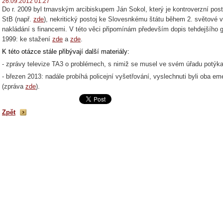
26.09.2012 01:27
Do r. 2009 byl trnavským arcibiskupem Ján Sokol, který je kontroverzní pos
StB (např.
zde
), nekritický postoj ke Slovesnkému štátu během 2. světové v
nakládání s financemi. V této věci připomínám především dopis tehdejšího 
1999: ke stažení
zde
a
zde
.
K této otázce stále přibývají další materiály:
- zprávy televize TA3 o problémech, s nimiž se musel ve svém úřadu potýka
- březen 2013: nadále probíhá policejní vyšetřování, vyslechnuti byli oba e
(zpráva
zde
).
Zpět