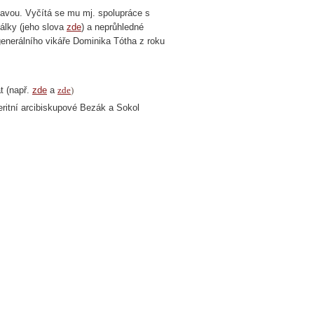
tavou. Vyčítá se mu mj. spolupráce s
álky (jeho slova
zde
) a neprůhledné
generálního vikáře Dominika Tótha z roku
t (např.
zde
a
zde
)
meritní arcibiskupové Bezák a Sokol