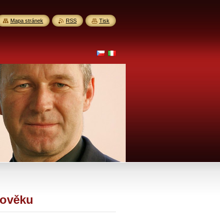
Mapa stránek
RSS
Tisk
lověku