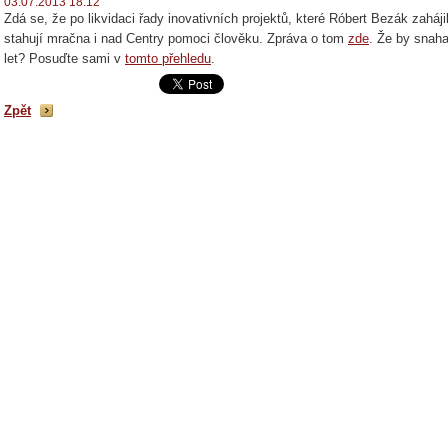
03.07.2013 18:12
Zdá se, že po likvidaci řady inovativních projektů, které Róbert Bezák zaháji
stahují mračna i nad Centry pomoci člověku. Zpráva o tom
zde
. Že by snaha
let? Posuďte sami v
tomto přehledu
.
Zpět