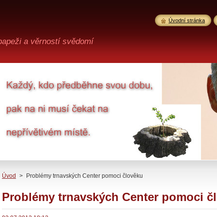
Úvodní stránka
 papeži a věrností svědomí
Úvod
>
Problémy trnavských Center pomoci člověku
Problémy trnavských Center pomoci č