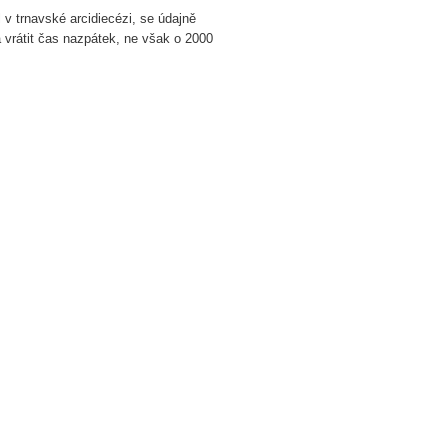
l v trnavské arcidiecézi, se údajně
 vrátit čas nazpátek, ne však o 2000