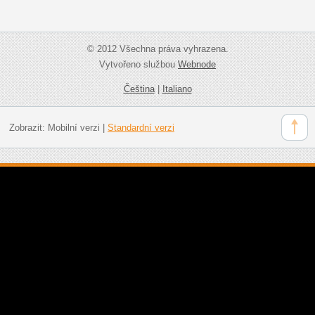
© 2012 Všechna práva vyhrazena.
Vytvořeno službou
Webnode
Čeština
|
Italiano
Zobrazit:
Mobilní verzi
|
Standardní verzi