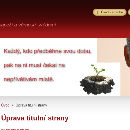
Úvodní stránka
 papeži a věrností svědomí
Úvod
>
Úprava titulní strany
Úprava titulní strany