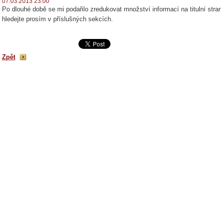
07.03.2013 23:00
Po dlouhé době se mi podařilo zredukovat množství informací na titulní str
hledejte prosím v příslušných sekcích.
Zpět