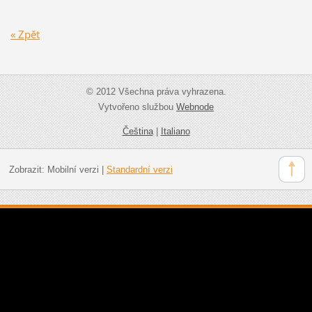
« Zpět
© 2012 Všechna práva vyhrazena.
Vytvořeno službou
Webnode
Čeština
|
Italiano
Zobrazit:
Mobilní verzi
|
Standardní verzi