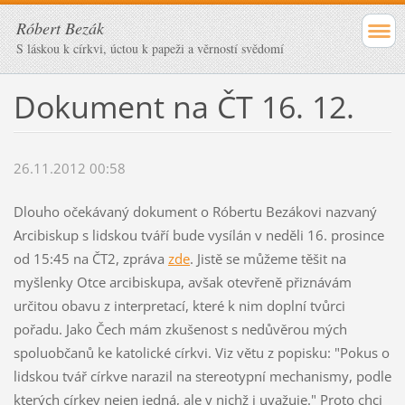
Róbert Bezák
S láskou k církvi, úctou k papeži a věrností svědomí
Dokument na ČT 16. 12.
26.11.2012 00:58
Dlouho očekávaný dokument o Róbertu Bezákovi nazvaný
Arcibiskup s lidskou tváří bude vysílán v neděli 16. prosince
od 15:45 na ČT2, zpráva
zde
. Jistě se můžeme těšit na
myšlenky Otce arcibiskupa, avšak otevřeně přiznávám
určitou obavu z interpretací, které k nim doplní tvůrci
pořadu. Jako Čech mám zkušenost s nedůvěrou mých
spoluobčanů ke katolické církvi. Viz větu z popisku: "Pokus o
lidskou tvář církve narazil na stereotypní mechanismy, podle
kterých církev nejen jedná, ale v nichž i uvažuje." Proto chci